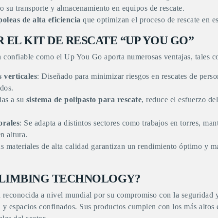
ndo su transporte y almacenamiento en equipos de rescate.
poleas de alta eficiencia
que optimizan el proceso de rescate en es
 EL KIT DE RESCATE “UP YOU GO”
a
confiable como el
Up You Go
aporta numerosas ventajas, tales 
 verticales
: Diseñado para minimizar riesgos en rescates de person
ados.
ias a su
sistema de polipasto para rescate
, reduce el esfuerzo del
orales
: Se adapta a distintos sectores como trabajos en torres, man
n altura.
us materiales de alta calidad garantizan un rendimiento óptimo y 
CLIMBING TECHNOLOGY?
reconocida a nivel mundial por su compromiso con la seguridad y
ra y espacios confinados
. Sus productos cumplen con los más altos 