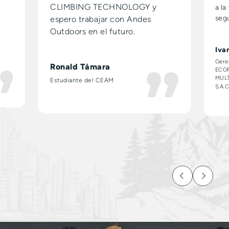
CLIMBING TECHNOLOGY y
a l
seg
espero trabajar con Andes
Outdoors en el futuro.
Iva
Gere
Ronald Támara
ECO
MULT
Estudiante del CEAM
S.A.C