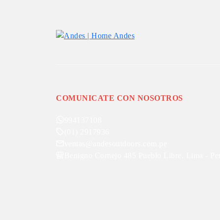
COMUNICATE CON NOSOTROS
994137108
(01) 2917936
ventas@andesoutdoors.com.pe
Benigno Cornejo 485 Pueblo Libre. Lima - Pe