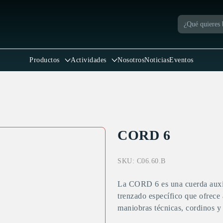
Productos
Actividades
Nosotros
Noticias
Eventos
CORD 6
SKU:
C06.60.B
La CORD 6 es una cuerda auxil
trenzado específico que ofrece a
maniobras técnicas, cordinos y