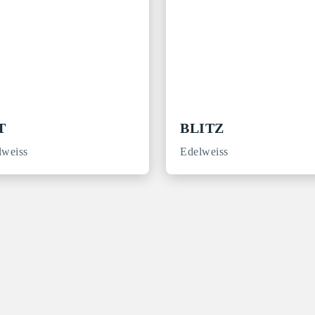
T
BLITZ
lweiss
Edelweiss