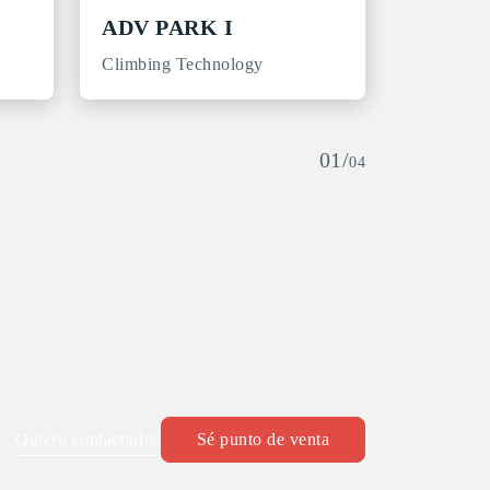
ADV PARK I
Climbing Technology
01/
04
Quiero contactarlos
Sé punto de venta