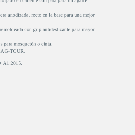
orjado en caliente con pala para un agarre
era anodizada, recto en la base para una mejor
moldeada con grip antideslizante para mayor
os para mosquetón o cinta.
 DRAG-TOUR.
 + A1:2015.