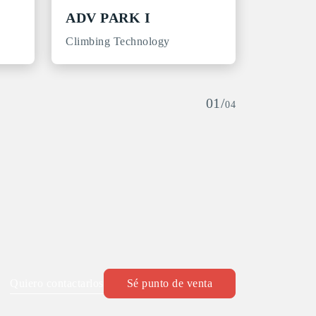
ADV PARK I
Climbing Technology
01/
04
Quiero contactarlos
Sé punto de venta