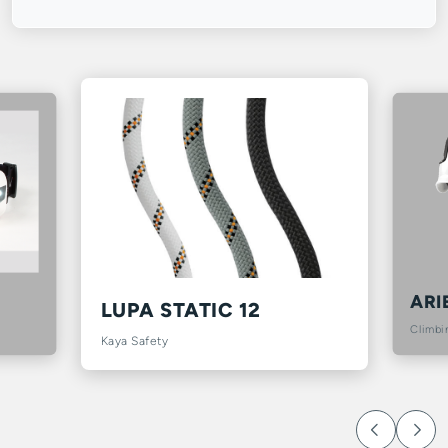
ARI
LUPA STATIC 12
Climbi
Kaya Safety