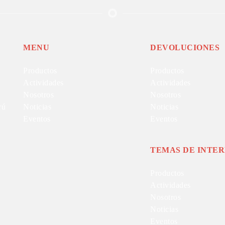
MENU
DEVOLUCIONES
Productos
Productos
Actividades
Actividades
Nosotros
Nosotros
rú
Noticias
Noticias
Eventos
Eventos
TEMAS DE INTER
Productos
Actividades
Nosotros
Noticias
Eventos