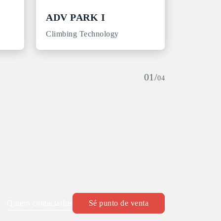
ADV PARK I
Climbing Technology
01/
04
Quiero contactarlos
Sé punto de venta