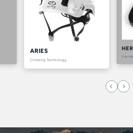
HER
ARIES
Edelwe
Climbing Technology